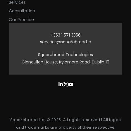
Services
Consultation
Our Promise
+353 1 571 3356
services@squarebreed.ie
Squarebreed Technologies
Glencullen House, Kylemore Road, Dublin 10
Squarebreed Ltd. © 2025: All rights reserved | All logos
and trademarks are property of their respective